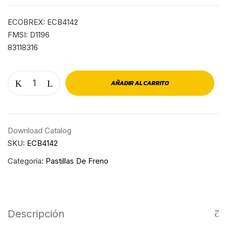
ECOBREX: ECB4142
FMSI: D1196
83118316
AÑADIR AL CARRITO
Download Catalog
SKU:
ECB4142
Categoría:
Pastillas De Freno
Descripción